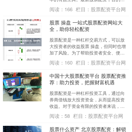
现炒股配资理财，为投资者提供了便
阅读：
166
栏目：
股票配资平台网
捷、安全的投资渠道。 其次....
股票 操盘 一站式股票配资网站大
全，助你轻松配资
股票配资是一种杠杆交易方式，可以放
大投资者的收益股票 操盘，但同时也增
加了风险。为了帮助投资者安全、便捷
地进行股票配资，我们整理了一份一站
阅读：
160
栏目：
股票配资平台网
式股票配资网站大全： ....
中国十大股票配资平台 股票配资推
荐：助力投资，把握财富机遇
股票配资是一种杠杆投资工具，通过向
券商借钱放大投资资金，从而提高投资
收益。对于资金有限的投资者来说，股
票配资可以提供杠杆效应，帮助他们抓
阅读：
58
栏目：
股票配资平台网
住市场机遇，实现财富增值....
股票什么资产 北京股票配资：解锁