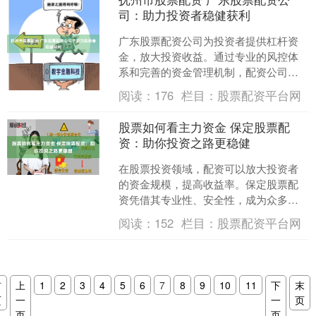
司：助力投资者稳健获利
广东股票配资公司为投资者提供杠杆资
金，放大投资收益。通过专业的风控体
系和完善的资金管理机制，配资公司帮
助投资者规避风险，实现稳健获利。 免
阅读：
176
栏目：
股票配资平台网
费配资炒股无需抵押或担....
股票如何看主力资金 保定股票配
资：助你投资之路更稳健
在股票投资领域，配资可以放大投资者
的资金规模，提高收益率。保定股票配
资凭借其专业性、安全性，成为众多投
资者信赖的选择。 股票配资是一种杠杆
阅读：
152
栏目：
股票配资平台网
投资策略，它允许投资者....
首
上
1
2
3
4
5
6
7
8
9
10
11
下
末
页
一
一
页
页
页