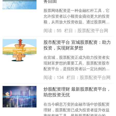
务自由
股票网络配资是一种金融杠杆工具，它
允许投资者以小额资金撬动更大的投资
额，从而放大投资收益。通过股票网络
配资，投资者可以轻松实现财务自由，
阅读：
55
栏目：
股票配资平台网
解锁财富新高度。 * *....
股市配资平台 宣城股票配资：助力
投资，实现财富梦想
在宣城，股票配资正成为助力投资者实
现财富梦想的重要工具。股票配资股市
配资平台，是指投资者以一定比例的自
有资金作为保证金，向配资公司借入资
阅读：
134
栏目：
股票配资平台网
金进行股票投资的行为。 ....
炒股配资理财 最新股票配资平台，
助您投资无忧
在当今瞬息万变的金融市场中炒股配资
理财，股票配资已成为投资者提升收益
率的有效工具。最新股票配资平台的出