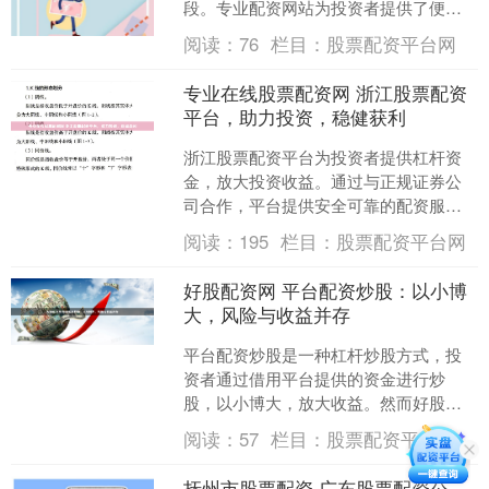
段。专业配资网站为投资者提供了便
捷、安全的配资服务，助您轻松获利。
阅读：
76
栏目：
股票配资平台网
3. 快速反应：短线炒股配....
专业在线股票配资网 浙江股票配资
平台，助力投资，稳健获利
浙江股票配资平台为投资者提供杠杆资
金，放大投资收益。通过与正规证券公
司合作，平台提供安全可靠的配资服
务，助力投资者稳健获利。 配资可以放
阅读：
195
栏目：
股票配资平台网
大投资收益，但同时也增加....
好股配资网 平台配资炒股：以小博
大，风险与收益并存
平台配资炒股是一种杠杆炒股方式，投
资者通过借用平台提供的资金进行炒
股，以小博大，放大收益。然而好股配
资网，这种方式也伴随着较高的风险。
阅读：
57
栏目：
股票配资平台网
融资融券是证券公司向投资....
抚州市股票配资 广东股票配资公