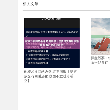
相关文章
操盘股票 
险交易并存
配资炒股网站必选 红枣周报【现货
成交有回暖迹象 盘面不宜过分看
空】