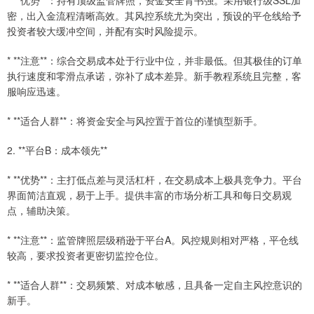
* **优势**：持有顶级监管牌照，资金安全背书强。采用银行级SSL加
密，出入金流程清晰高效。其风控系统尤为突出，预设的平仓线给予
投资者较大缓冲空间，并配有实时风险提示。
* **注意**：综合交易成本处于行业中位，并非最低。但其极佳的订单
执行速度和零滑点承诺，弥补了成本差异。新手教程系统且完整，客
服响应迅速。
* **适合人群**：将资金安全与风控置于首位的谨慎型新手。
2. **平台B：成本领先**
* **优势**：主打低点差与灵活杠杆，在交易成本上极具竞争力。平台
界面简洁直观，易于上手。提供丰富的市场分析工具和每日交易观
点，辅助决策。
* **注意**：监管牌照层级稍逊于平台A。风控规则相对严格，平仓线
较高，要求投资者更密切监控仓位。
* **适合人群**：交易频繁、对成本敏感，且具备一定自主风控意识的
新手。