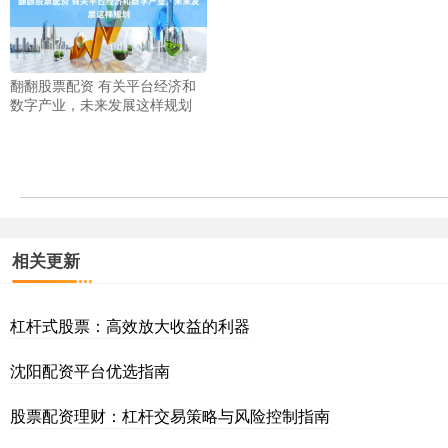
翻翻股票配资 有关平台经济和
数字产业，未来发展这样规划
相关更新
杠杆式股票：高效放大收益的利器
沈阳配资平台优选指南
股票配资理财：杠杆交易策略与风险控制指南