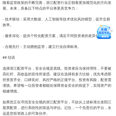
随着监管政策的不断完善，浙江配资行业正朝着更加规范化的方向发
展。未来，具备以下特点的平台将更具竞争力：
- 技术驱动：采用大数据、人工智能等技术优化风控模型，提升交易
效率。
- 服务深化：提供个性化配资方案，满足不同投资者的差异化需求。
- 合规先行：主动拥抱监管，建立行业自律标准。
## 结语
选择浙江配资平台，安全合规是底线。投资者应当保持理性，不要被
高杠杆、高收益的宣传所迷惑。建议在选择前多方比较，优先考虑那
些资质齐全、口碑良好、风控严格的正规平台。投资有风险，配资需
谨慎。希望每一位投资者都能在保障资金安全的前提下，实现资产的
稳健增值。
如果您正在寻找安全合规的浙江配资平台，不妨从上述标准出发阳江
股票配资，进行系统性的筛选与评估。记住，一个负责任的平台，永
远是您投资路上的可靠伙伴。