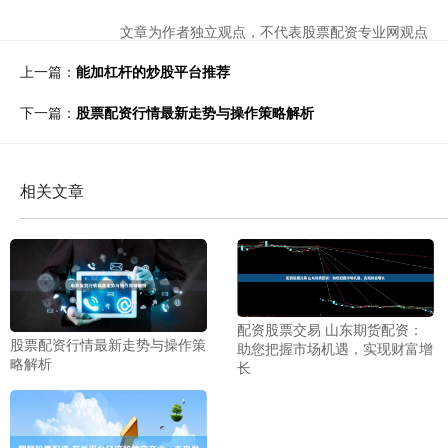
文章为作者独立观点，不代表股票配资专业网观点
上一篇：
能加杠杆的炒股平台推荐
下一篇：
股票配资行情最新走势与操作策略解析
相关文章
配资股票交易 山东期货配资：
股票配资行情最新走势与操作策
助您把握市场机遇，实现财富增
略解析
长