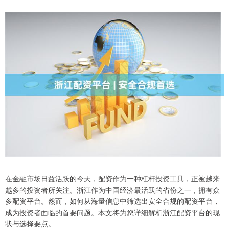
在金融市场日益活跃的今天，配资作为一种杠杆投资工具，正被越来
越多的投资者所关注。浙江作为中国经济最活跃的省份之一，拥有众
多配资平台。然而，如何从海量信息中筛选出安全合规的配资平台，
成为投资者面临的首要问题。本文将为您详细解析浙江配资平台的现
状与选择要点。