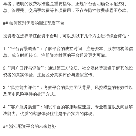
再者，透明的收费标准也是重要指标。正规平台会明确公示配资利
息、管理费、交易手续费等各项费用，不存在隐性收费或霸王条款。
## 如何甄别优质的浙江配资平台
投资者在选择浙江配资平台时，可以从以下几个方面进行综合评估：
1. **平台背景调查**：了解平台的成立时间、注册资本、股东结构等信
息。成立时间较长、注册资本雄厚的平台通常更为可靠。
2. **用户口碑与评价**：通过第三方论坛、社交媒体等渠道了解其他投
资者的真实体验。注意区分真实评价与虚假宣传。
3. **风控能力评估**：考察平台的风控团队背景、风控模型的有效性以
及历史风险事件的处理方式。
4. **客户服务质量**：测试平台的客服响应速度、专业程度以及问题解
决能力。优质的客服体验往往是平台实力的体现。
## 浙江配资平台的未来趋势