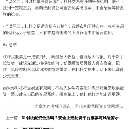
- **误区二：可以扛单等待反弹**：杠杆交易有强制平仓机制，股价下
跌到一定程度后，券商或配资公司会强制卖出股票，不会给你等待反
弹的机会。
- **误区三：杠杆交易适合所有行情**：震荡市和下跌市中，杠杆交易
的风险远大于收益，只有在趋势明确的上涨行情中才适合使用。
## 总结
杠杆买股票是一把双刃剑，既能放大收益，也能放大亏损。对于新手
投资者，建议先通过模拟盘练习，积累经验后再投入真实资金。记
住，风险控制永远比追求收益更重要。在杠杆交易中，活下来比赚多
少更重要。
如果你对杠杆交易还有疑问，不妨先从学习基础知识开始延安股票配
资，逐步建立自己的交易系统。投资路上，稳扎稳打才能走得更远。
文章为作者独立观点，不代表股票配资专业网观点
上一篇：
科创板配资合法吗？安全正规配资平台推荐与风险警示